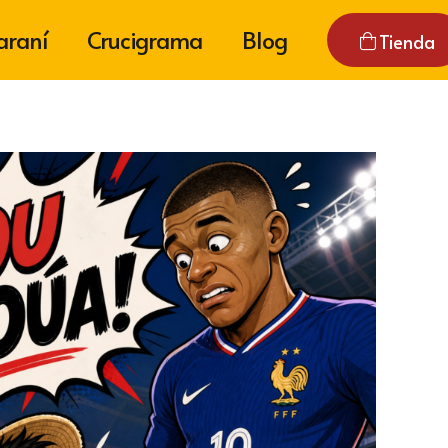
araní
Crucigrama
Blog
Tienda