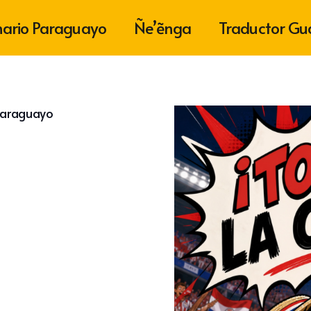
nario Paraguayo
Ñe’ẽnga
Traductor Gu
 paraguayo