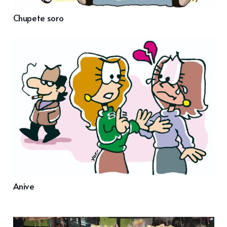
Chupete soro
Anive