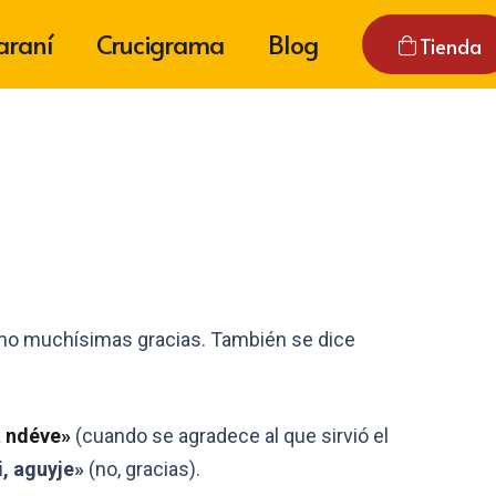
araní
Crucigrama
Blog
Tienda
o muchísimas gracias. También se dice
 ndéve»
(cuando se agradece al que sirvió el
, aguyje»
(no, gracias).