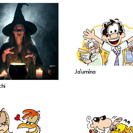
Ja’umína
chi