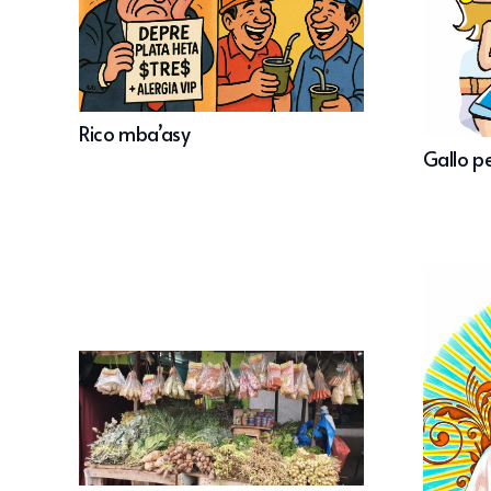
Rico mba’asy
Gallo p