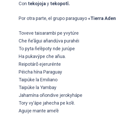
Con
tekojoja
y
tekopotî.
Por otra parte, el grupo paraguayo
«Tierra Aden
Toveve taisarambi pe yvytúre
Che ñe’ãgui añandúva purahéi
To pyta ñe’êpoty nde jurúpe
Ha pukavýpe che añua.
Reipotárõ ejerurénte
Péicha hína Paraguay
Taipúke la Emiliano
Taipúke la Yambay
Jahamína oñondive jerokyhápe
Tory vy’ápe jahecha pe ko’ê.
Aguije mante ame’ê