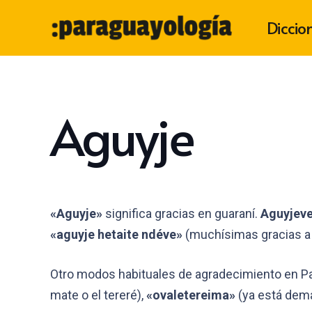
Diccio
Aguyje
«Aguyje»
significa gracias en guaraní.
Aguyjev
«aguyje hetaite ndéve»
(muchísimas gracias a 
Otro modos habituales de agradecimiento en P
mate o el tereré),
«ovaletereima»
(ya está dema