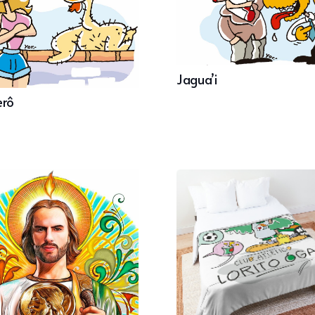
Jagua’i
erô