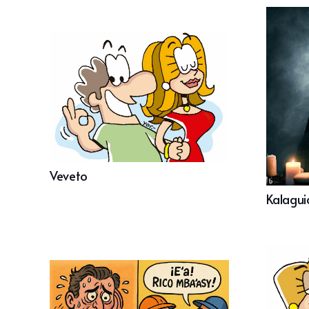
Veveto
Kalagui