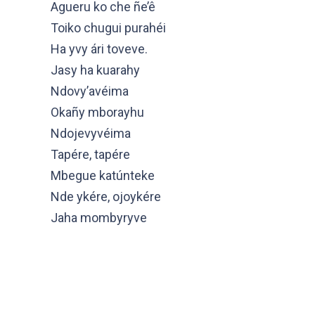
Agueru ko che ñe’ê
Toiko chugui purahéi
Ha yvy ári toveve.
Jasy ha kuarahy
Ndovy’avéima
Okañy mborayhu
Ndojevyvéima
Tapére, tapére
Mbegue katúnteke
Nde ykére, ojoykére
Jaha mombyryve