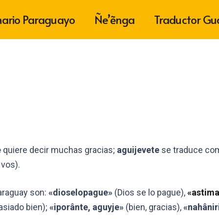
nario Paraguayo
Ñe’ẽnga
Traductor Gu
e
quiere decir muchas gracias;
aguijevete
se traduce com
vos).
araguay son:
«dioselopague»
(Dios se lo pague),
«astima
siado bien);
«iporânte, aguyje»
(bien, gracias),
«nahâniri