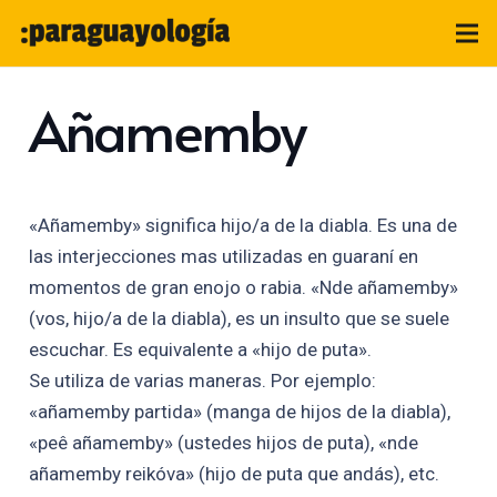
Añamemby
«Añamemby» significa hijo/a de la diabla. Es una de
las interjecciones mas utilizadas en guaraní en
momentos de gran enojo o rabia. «Nde añamemby»
(vos, hijo/a de la diabla), es un insulto que se suele
escuchar. Es equivalente a «hijo de puta».
Se utiliza de varias maneras. Por ejemplo:
«añamemby partida» (manga de hijos de la diabla),
«peê añamemby» (ustedes hijos de puta), «nde
añamemby reikóva» (hijo de puta que andás), etc.