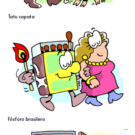
Tatu capata
Fósforo brasilero