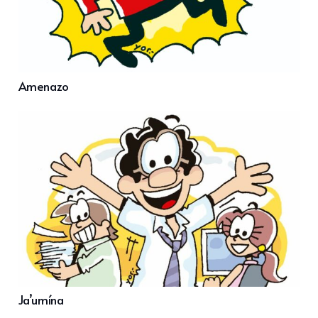
Amenazo
Ja’umína