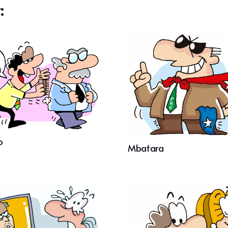
:
o
Mbatara