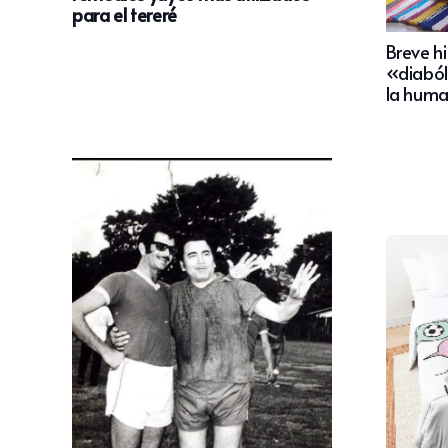
para el tereré
Breve hi
«diaból
la hum