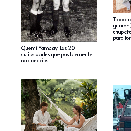
Tapaboc
guaraní
chupete
para lo
Quemil Yambay: Las 20
curiosidades que posiblemente
no conocías