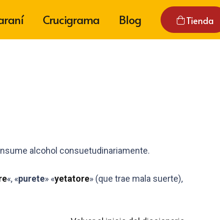
araní
Crucigrama
Blog
Tienda
consume alcohol consuetudinariamente.
re
«, «
purete
» «
yetatore
» (que trae mala suerte),