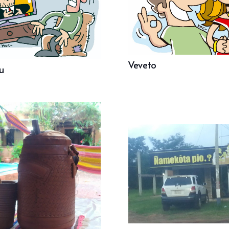
Veveto
u