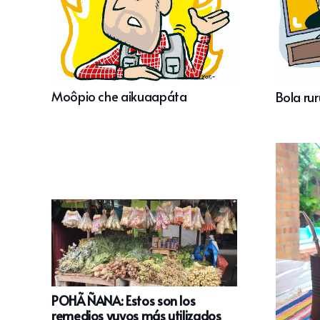
Moôpio che aikuaapáta
Bola rur
POHÃ ÑANA: Estos son los
remedios yuyos más utilizados