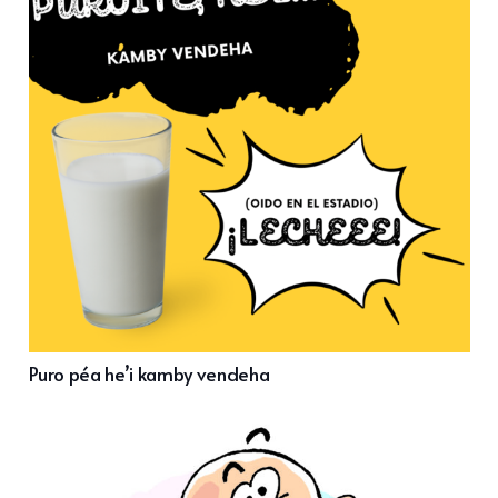
Puro péa he’i kamby vendeha