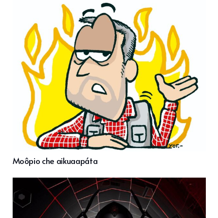
Moôpio che aikuaapáta