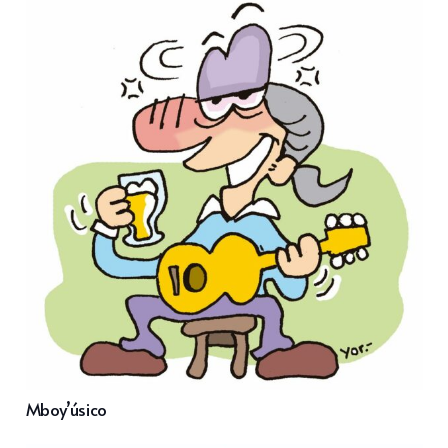
Mboy’úsico