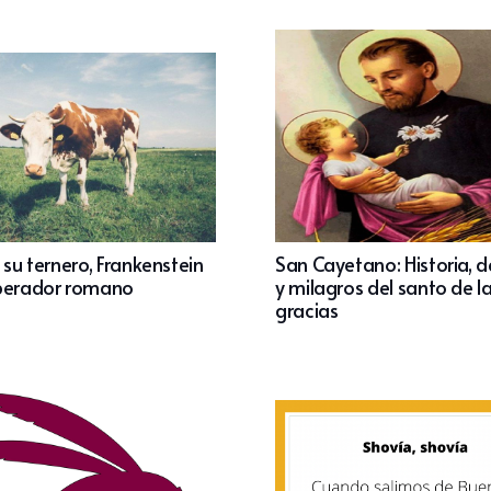
 su ternero, Frankenstein
San Cayetano: Historia, 
perador romano
y milagros del santo de l
gracias