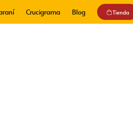
araní
Crucigrama
Blog
Tienda