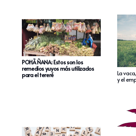
POHÃ ÑANA: Estos son los
remedios yuyos más utilizados
La vaca,
para el tereré
y el em