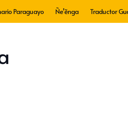
nario Paraguayo
Ñe’ẽnga
Traductor Gu
a