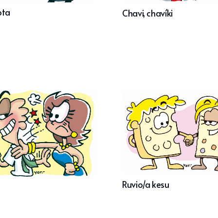
ota
Chavi, chavíki
Ruvio/a kesu