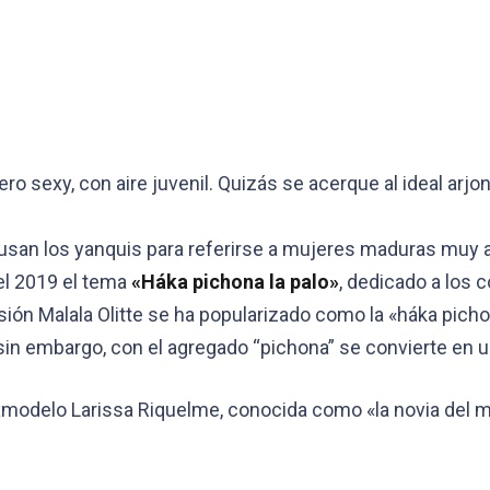
ro sexy, con aire juvenil. Quizás se acerque al ideal arj
e usan los yanquis para referirse a mujeres maduras muy 
el 2019 el tema
«Háka pichona la palo»
, dedicado a los 
ión Malala Olitte se ha popularizado como la «háka pichon
sin embargo, con el agregado “pichona” se convierte en u
exmodelo Larissa Riquelme, conocida como «la novia del m