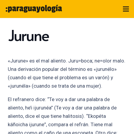
Jurune
«Jurune» es el mal aliento. Juru=boca; ne=olor malo.
Una derivación popular del término es «jurunélo»
(cuando el que tiene el problema es un varón) y
«jurunéla» (cuando se trata de una mujer).
El refranero dice: “Te voy a dar una palabra de
aliento, he’i ijurunéa” (Te voy a dar una palabra de
aliento, dice el que tiene halitosis). “Ekopéta
káñoicha ijurune”, compara el refrán. Tiene mal
aliento como el caño de una escopeta. Otro dice: