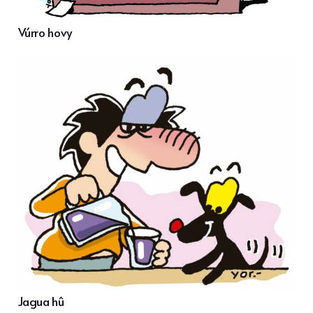
Vúrro hovy
Jagua hû