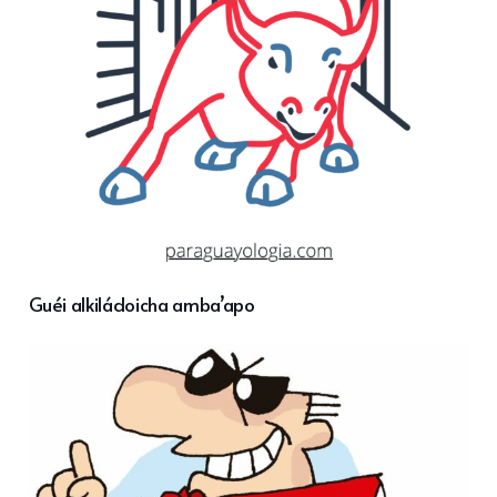
Guéi alkiládoicha amba’apo