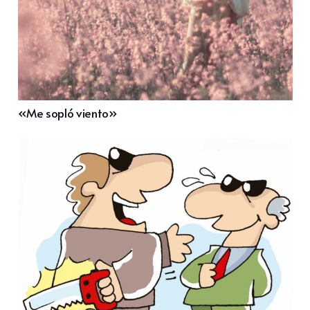
«Me sopló viento»