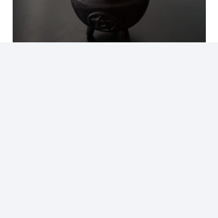
¿Qué es el payé y cuáles son sus prácticas más
comunes?
«Kurupi», el llamativo nombre de dinosaurio en