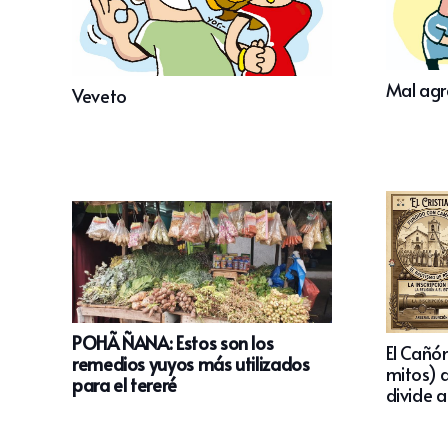
Mal agr
Veveto
POHÃ ÑANA: Estos son los
El Cañón
remedios yuyos más utilizados
mitos) 
para el tereré
divide a