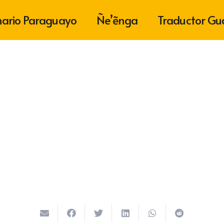
nario Paraguayo
Ñe’ẽnga
Traductor Gu