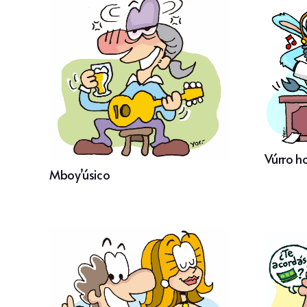
Vúrro h
Mboy’úsico