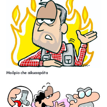
Moôpio che aikuaapáta