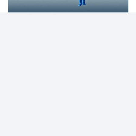
El ñemosê y otras 40 maneras en que podés ser
echado en Paraguay