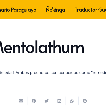
nario Paraguayo
Ñe’ẽnga
Traductor Gu
Mentolathum
 de edad. Ambos productos son conocidos como “remedio