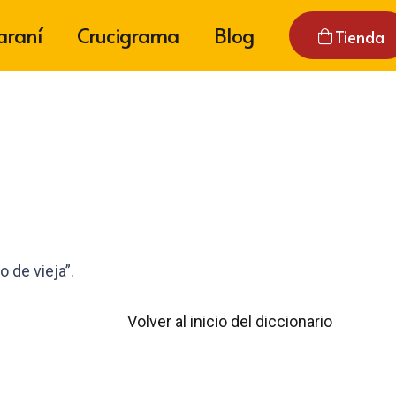
araní
Crucigrama
Blog
Tienda
 de vieja”.
Volver al inicio del diccionario