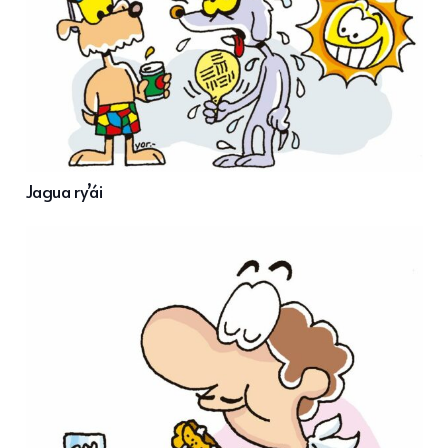
Jagua ry’ái