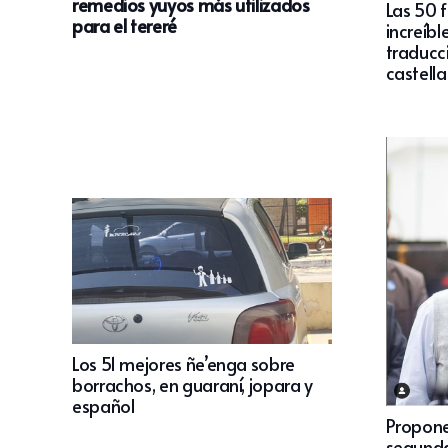
remedios yuyos más utilizados
Las 50 
para el tereré
increíbl
traducci
castell
Los 51 mejores ñe’enga sobre
borrachos, en guaraní, jopara y
español
Propone
segunda 