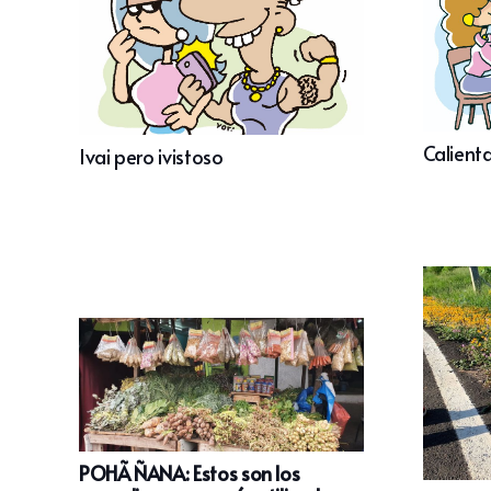
Calienta
Ivai pero ivistoso
POHÃ ÑANA: Estos son los