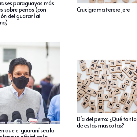
frases paraguayas más
es sobre perros (con
Crucigrama terere jere
ón del guaraní al
ano)
Día del perro: ¿Qué tant
de estas mascotas?
n que el guaraní sea la
lengua oficial en la