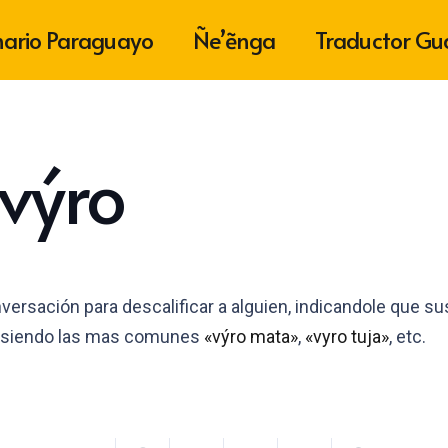
nario Paraguayo
Ñe’ẽnga
Traductor Gu
výro
versación para descalificar a alguien, indicandole que sus
s, siendo las mas comunes
«výro mata»
,
«vyro tuja»
, etc.