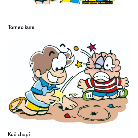
Torneo kure
Kuâ chapî