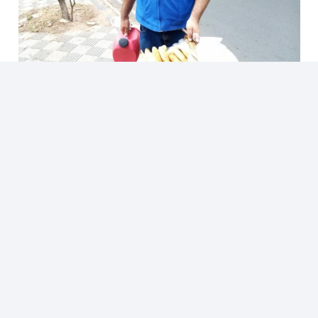
El origen de la chipa paraguaya y por qué se llama así
Las 32 localidades con nombres más extraños en