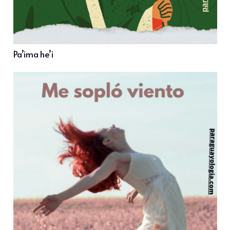
Pa’ima he’i