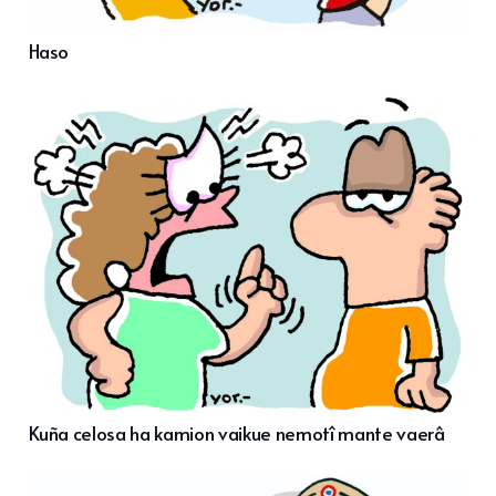
Haso
Kuña celosa ha kamion vaikue nemotî mante vaerâ