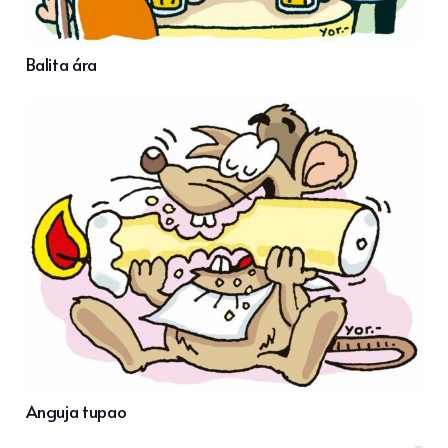
Balita ára
Anguja tupao