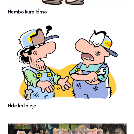
Ñembo kure lómo
Nde ko la eje