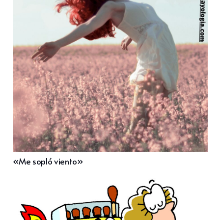
«Me sopló viento»