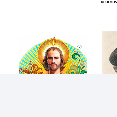
idiomas
San Judas Tadeo, el patrón de
los casos difíciles y