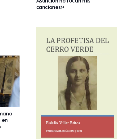
Asunción no tocan mis
canciones»
 mano
a en
o