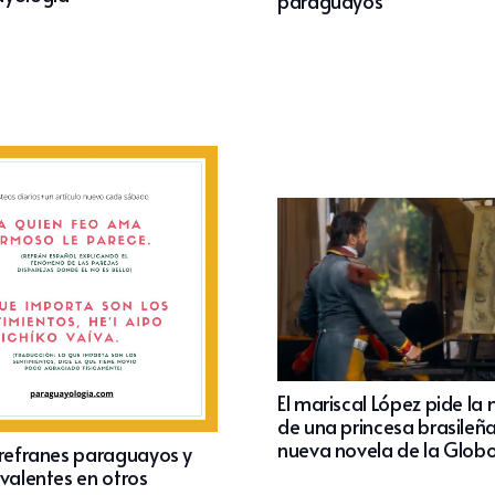
paraguayos
El mariscal López pide la
de una princesa brasileñ
nueva novela de la Glob
 refranes paraguayos y
ivalentes en otros