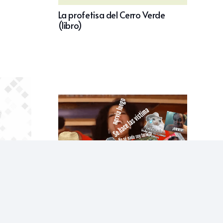
La profetisa del Cerro Verde
(libro)
New Jopara: ¿Qué meme dijiste?
s