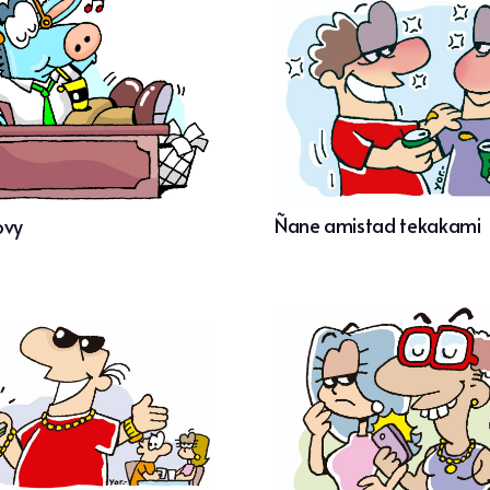
Ñane amistad tekakami
ovy