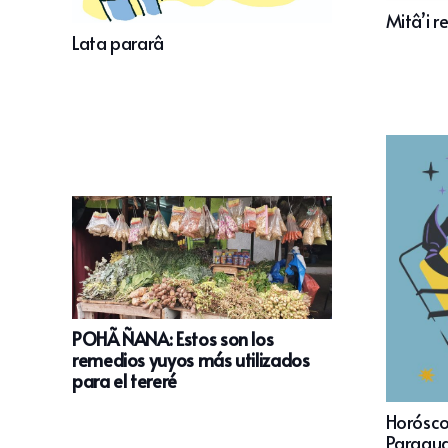
Mitâ’i r
Lata pararâ
POHÃ ÑANA: Estos son los
remedios yuyos más utilizados
para el tereré
Horósco
Paragua