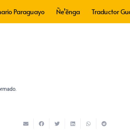
nario Paraguayo
Ñe’ẽnga
Traductor Gu
formado.