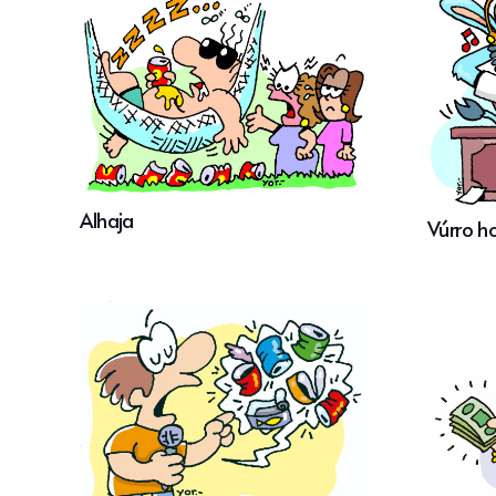
Alhaja
Vúrro h