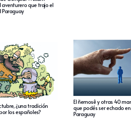
l aventurero que trajo el
al Paraguay
El ñemosê y otras 40 ma
tubre, ¿una tradición
que podés ser echado en
por los españoles?
Paraguay