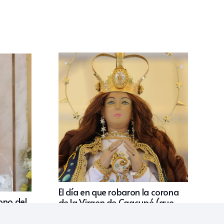
El día en que robaron la corona
ono del
de la Virgen de Caacupé (que
aún no devuelven)