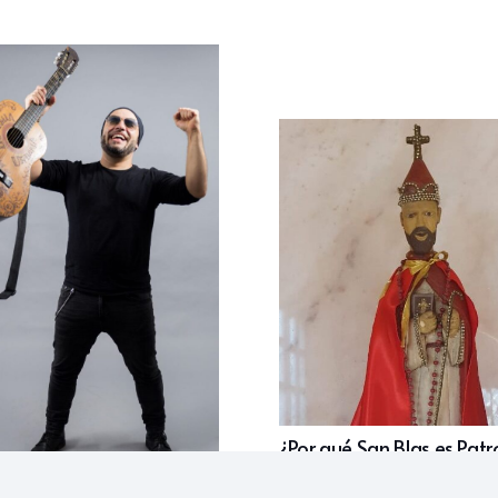
¿Por qué San Blas es Patr
Paraguay?