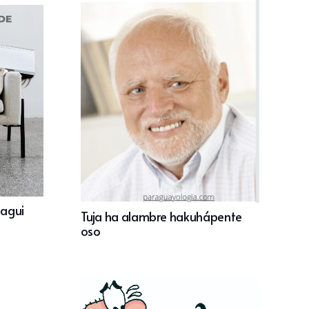
jagui
Tuja ha alambre hakuhápente
oso