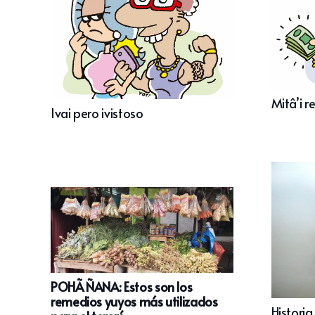
Mitâ’i r
Ivai pero ivistoso
POHÃ ÑANA: Estos son los
remedios yuyos más utilizados
Historia