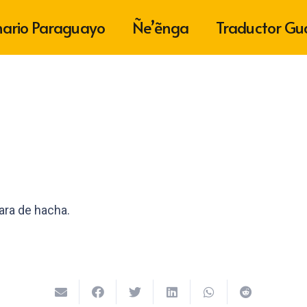
nario Paraguayo
Ñe’ẽnga
Traductor Gu
cara de hacha.