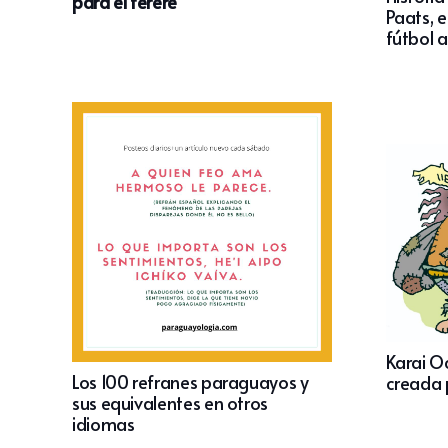
para el tereré
Paats, e
fútbol 
Karai Oc
Los 100 refranes paraguayos y
creada 
sus equivalentes en otros
idiomas