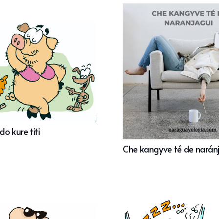
o kure titi
Che kangyve té de narán