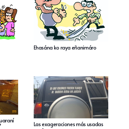
Ehasána ko raya eñanimáro
guaraní
Las exageraciones más usadas
°