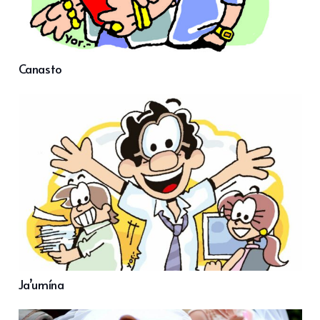
Canasto
Ja’umína