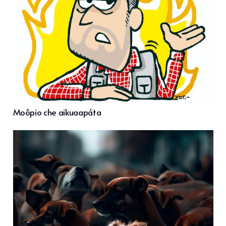
Moôpio che aikuaapáta