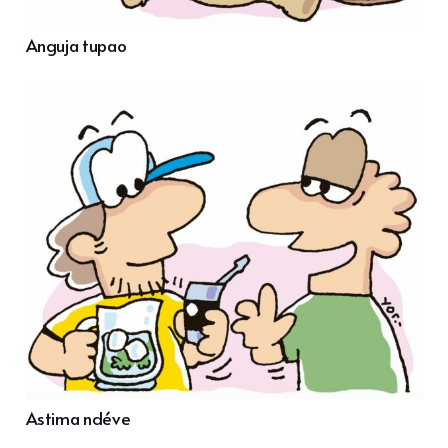
Anguja tupao
Astima ndéve