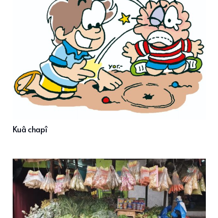
Kuâ chapî