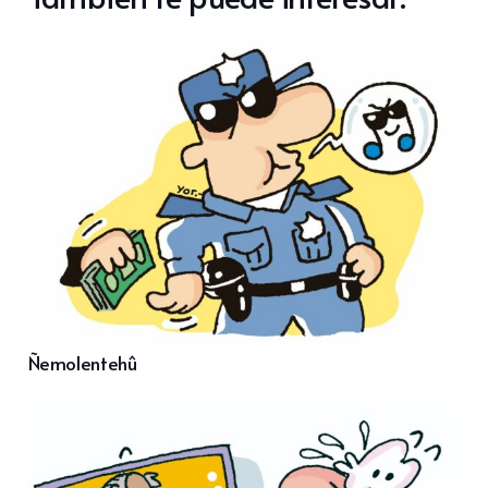
Ñemolentehû