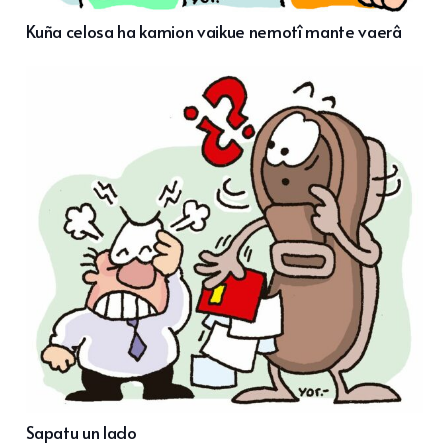
Kuña celosa ha kamion vaikue nemotî mante vaerâ
Sapatu un lado