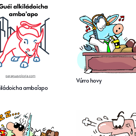
Vúrro hovy
kiládoicha amba’apo