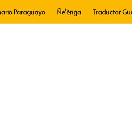
nario Paraguayo
Ñe’ẽnga
Traductor Gu