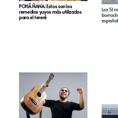
POHÃ ÑANA: Estos son los
Los 51 
remedios yuyos más utilizados
borracho
para el tereré
español