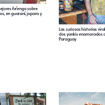
mejores ñe’enga sobre
s, en guaraní, jopara y
Las curiosas historias vira
dos yankis enamorados d
Paraguay