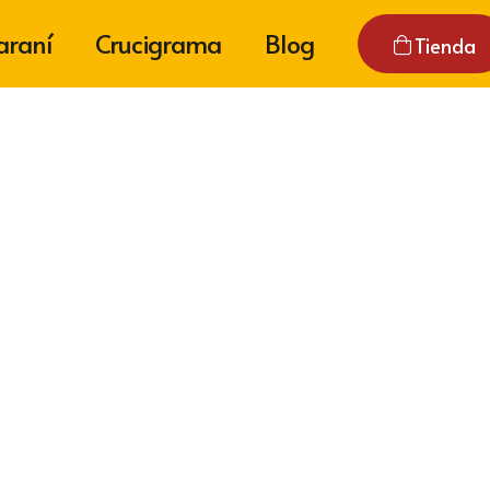
araní
Crucigrama
Blog
Tienda