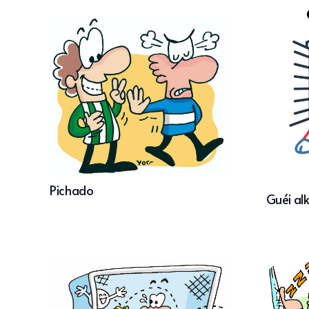
Pichado
Guéi al