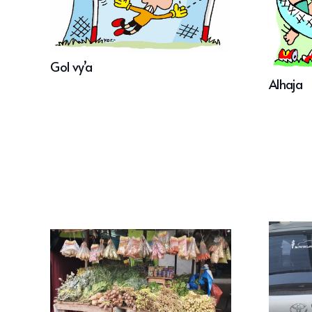
Gol vy’a
Alhaja