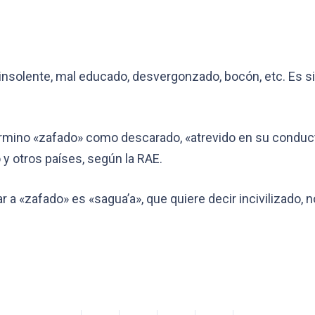
 insolente, mal educado, desvergonzado, bocón, etc. Es simi
el término «zafado» como descarado, «atrevido en su condu
y otros países, según la RAE.
r a «zafado» es «sagua’a», que quiere decir incivilizado, 