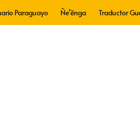
nario Paraguayo
Ñe’ẽnga
Traductor Gu