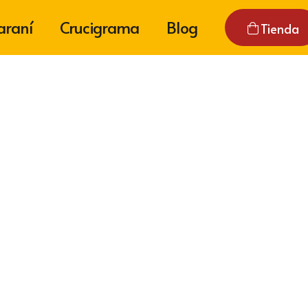
araní
Crucigrama
Blog
Tienda