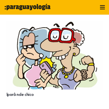
Iporâ nde chico