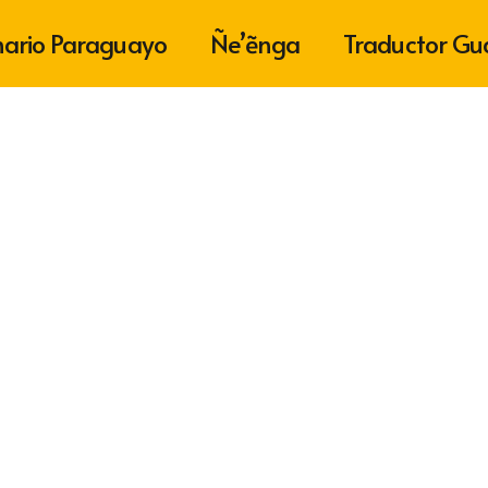
nario Paraguayo
Ñe’ẽnga
Traductor Gu