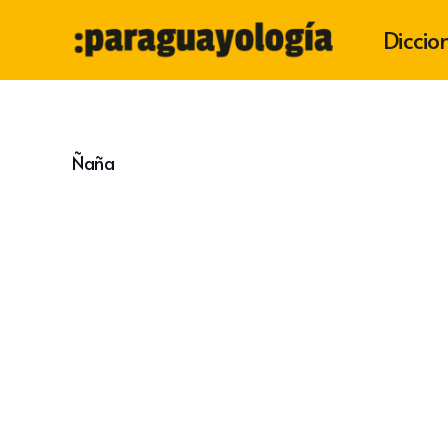
Diccio
Ñaña