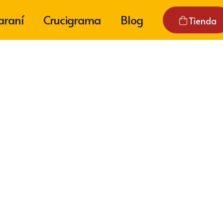
araní
Crucigrama
Blog
Tienda