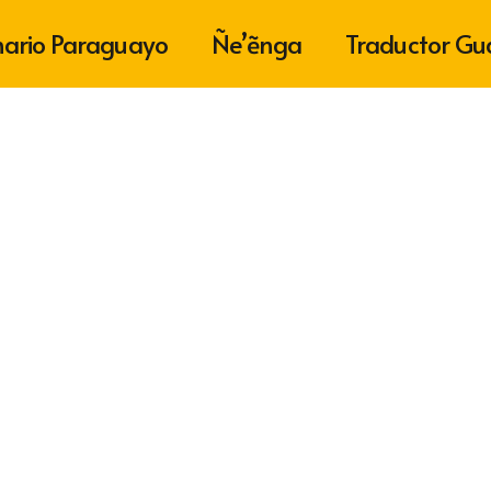
nario Paraguayo
Ñe’ẽnga
Traductor Gu