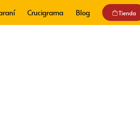
araní
Crucigrama
Blog
Tienda