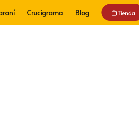
araní
Crucigrama
Blog
Tienda