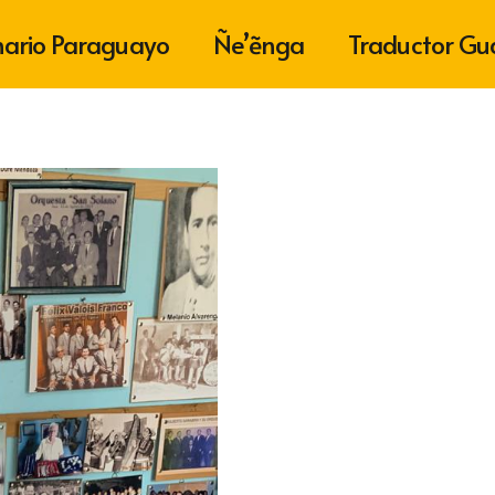
nario Paraguayo
Ñe’ẽnga
Traductor Gu