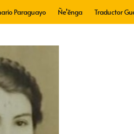
nario Paraguayo
Ñe’ẽnga
Traductor Gu