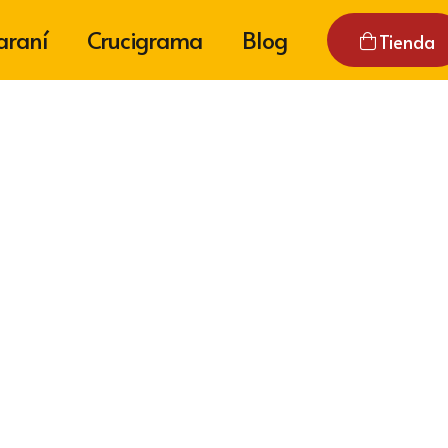
araní
Crucigrama
Blog
Tienda