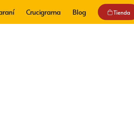
araní
Crucigrama
Blog
Tienda