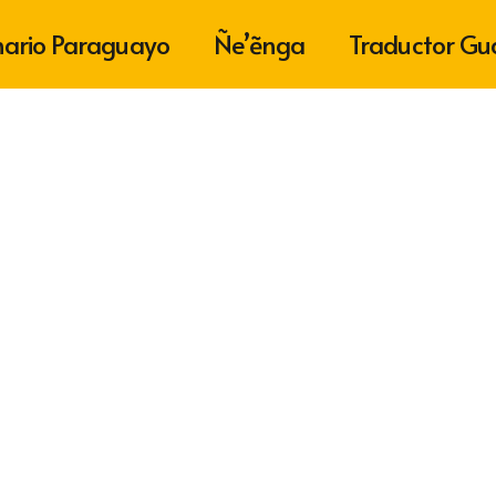
nario Paraguayo
Ñe’ẽnga
Traductor Gu