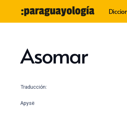
Diccio
Asomar
Traducción:
Apysë