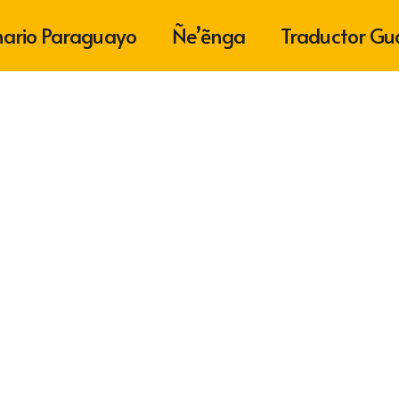
nario Paraguayo
Ñe’ẽnga
Traductor Gu