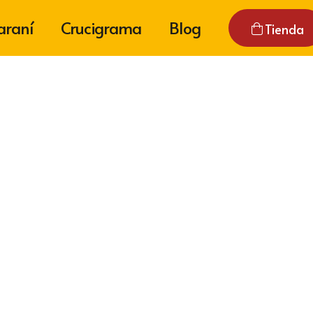
araní
Crucigrama
Blog
Tienda