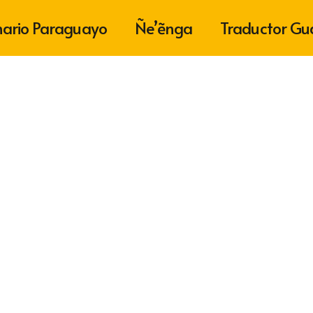
nario Paraguayo
Ñe’ẽnga
Traductor Gu