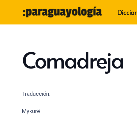
Diccio
Comadreja
Traducción:
Mykurë