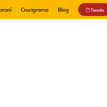
araní
Crucigrama
Blog
Tienda