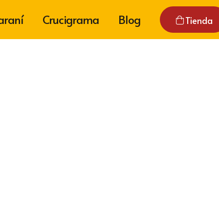
araní
Crucigrama
Blog
Tienda