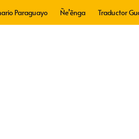
nario Paraguayo
Ñe’ẽnga
Traductor Gu