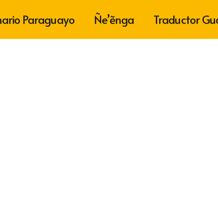
nario Paraguayo
Ñe’ẽnga
Traductor Gu