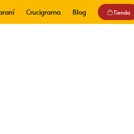
araní
Crucigrama
Blog
Tienda