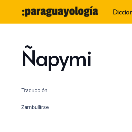
Diccio
Ñapymi
Traducción:
Zambullirse