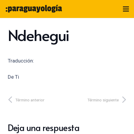
Ndehegui
Traducción:
De Ti
Término anterior
Término siguiente
Deja una respuesta