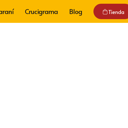
araní
Crucigrama
Blog
Tienda