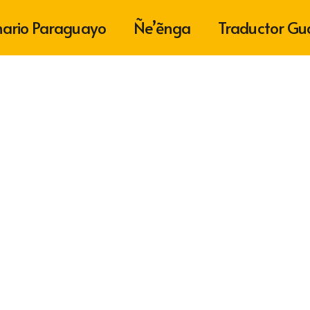
nario Paraguayo
Ñe’ẽnga
Traductor Gu