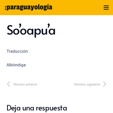
So’oapu’a
Traducción:
Albóndiga
Término anterior
Término siguiente
Deja una respuesta