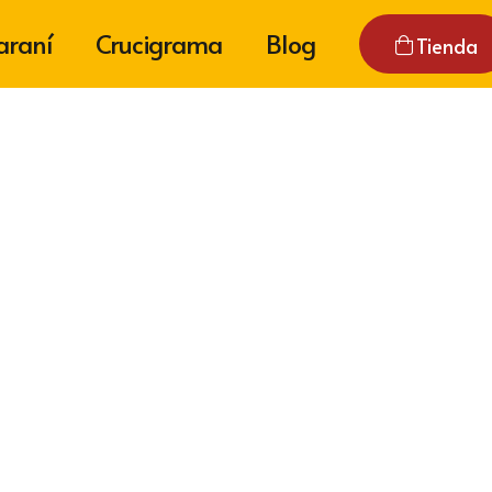
araní
Crucigrama
Blog
Tienda