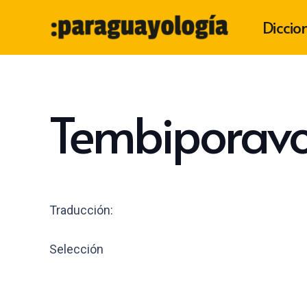
Diccio
Tembiporav
Traducción:
Selección