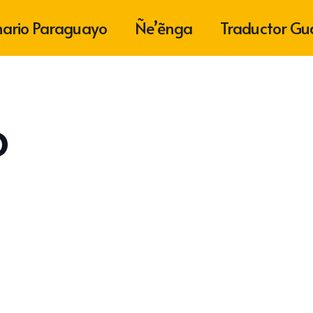
nario Paraguayo
Ñe’ẽnga
Traductor Gu
o