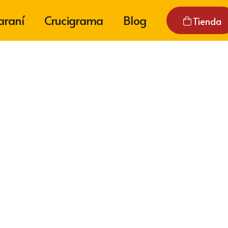
araní
Crucigrama
Blog
Tienda