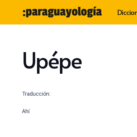
Diccio
Upépe
Traducción:
Ahí