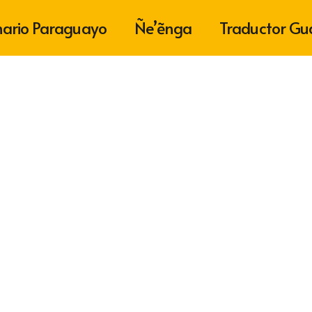
nario Paraguayo
Ñe’ẽnga
Traductor Gu