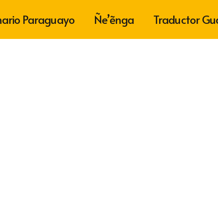
nario Paraguayo
Ñe’ẽnga
Traductor Gu