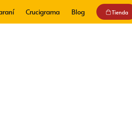
araní
Crucigrama
Blog
Tienda