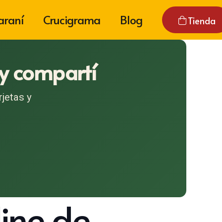
araní
Crucigrama
Blog
Tienda
 y compartí
jetas y
line de