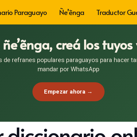
nario Paraguayo
Ñe’ẽnga
Traductor Gu
 ñe’ẽnga, creá los tuyos
s de refranes populares paraguayos para hacer tar
mandar por WhatsApp
Empezar ahora →
 diccionario on