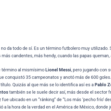
no da todo de sí. Es un término futbolero muy utilizado. S
s más candentes, más hendy, cuando las papas queman, a
se término al mismísimo
Lionel Messi
, pero jugando con s
 que conquistó 35 campeonatos y anotó más de 600 goles
ítulo. Quizás al que más se lo identifica así es a
Pablo Z
ntos
también se le suele decir así, más desde el sector f
z
fue ubicado en un “ránking” de “Los más ‘pecho frío’ d
ió a la hora de la verdad en el América de México, donde 