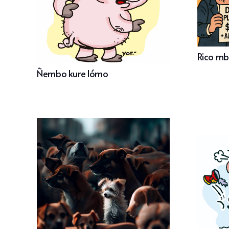
Rico mb
Ñembo kure lómo