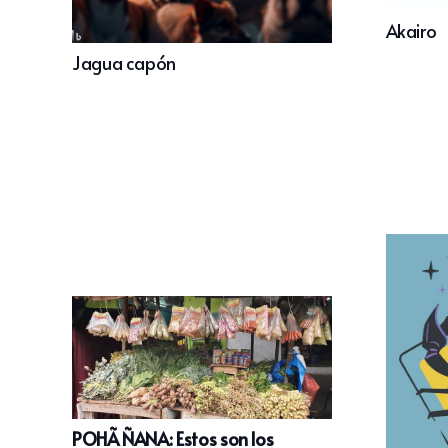
Akairo
Jagua capón
POHÃ ÑANA: Estos son los