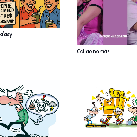
a’asy
Callao nomás