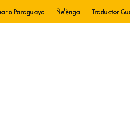
nario Paraguayo
Ñe’ẽnga
Traductor Gu