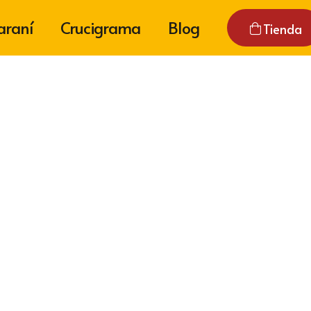
araní
Crucigrama
Blog
Tienda