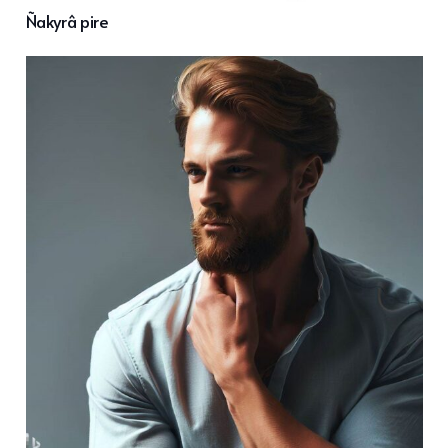
Ñakyrâ pire