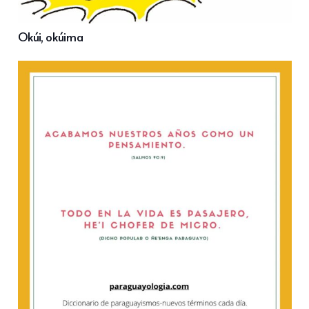
Okúi, okúima