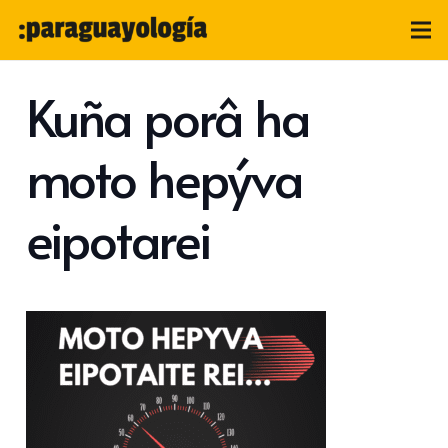
Kuña porâ ha
moto hepýva
eipotarei