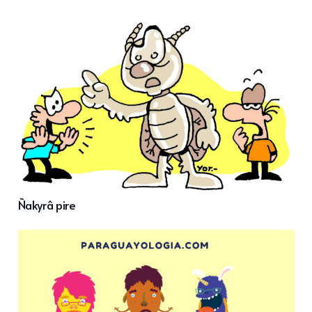
Ñakyrâ pire