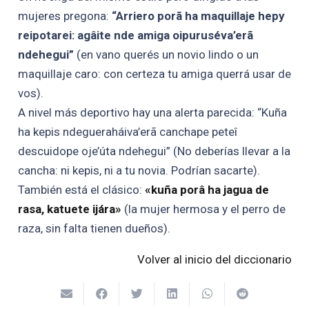
mujeres pregona:
“Arriero porã ha maquillaje hepy
reipotarei: agâite nde amiga oipuruséva’erã
ndehegui”
(en vano querés un novio lindo o un
maquillaje caro: con certeza tu amiga querrá usar de
vos).
A nivel más deportivo hay una alerta parecida: “Kuña
ha kepis ndegueraháiva’erã canchape peteî
descuidope oje’úta ndehegui” (No deberías llevar a la
cancha: ni kepis, ni a tu novia. Podrían sacarte).
También está el clásico:
«kuña porâ ha jagua de
rasa, katuete ijára»
(la mujer hermosa y el perro de
raza, sin falta tienen dueños).
Volver al inicio del diccionario