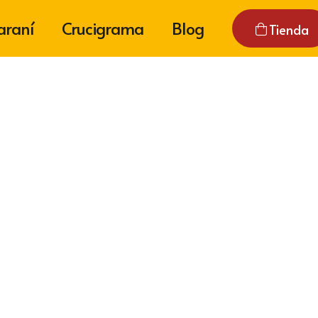
araní
Crucigrama
Blog
Tienda