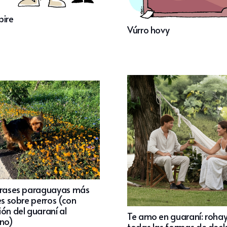
pire
Vúrro hovy
frases paraguayas más
es sobre perros (con
ón del guaraní al
Te amo en guaraní: roha
ano)
todas las formas de decl