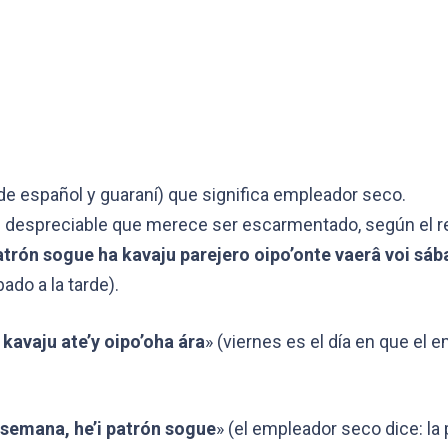
de español y guaraní) que significa empleador seco.
te despreciable que merece ser escarmentado, según el r
trón sogue ha kavaju parejero oipo’onte vaerâ voi sáb
do a la tarde).
kavaju ate’y oipo’oha ára
» (viernes es el día en que el 
 semana, he’i patrón sogue
» (el empleador seco dice: l