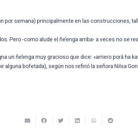
 por semana) principalmente en las construcciones, tall
s. Pero -como alude el ñe’enga arriba- a veces no se real
gna un ñe’enga muy gracioso que dice: «arriero porâ ha k
bir alguna bofetada), según nos refirió la señora Nilsa Go