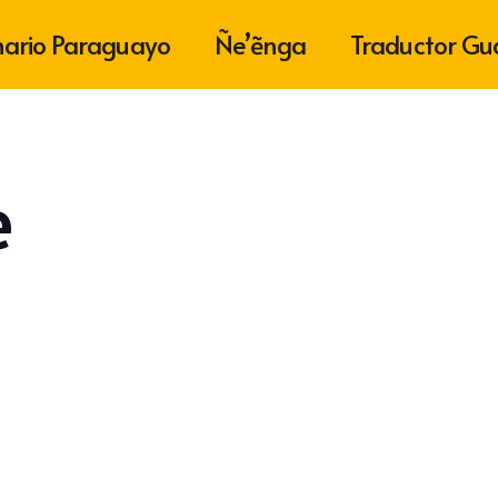
nario Paraguayo
Ñe’ẽnga
Traductor Gu
e