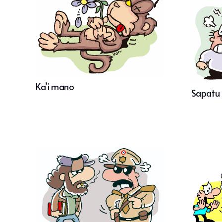
Ka’i mano
Sapatu 