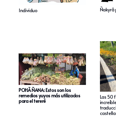
Ñakyrâ 
Individuo
POHÃ ÑANA: Estos son los
remedios yuyos más utilizados
Las 50 
para el tereré
increíbl
traducci
castell