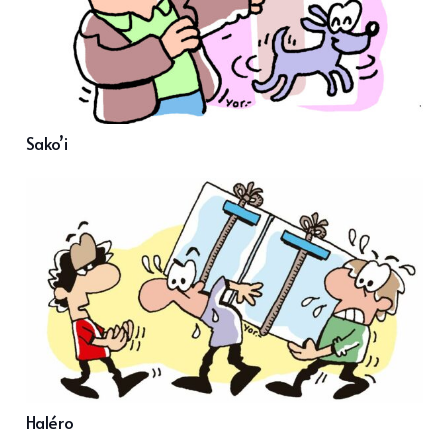
Sako’i
Haléro