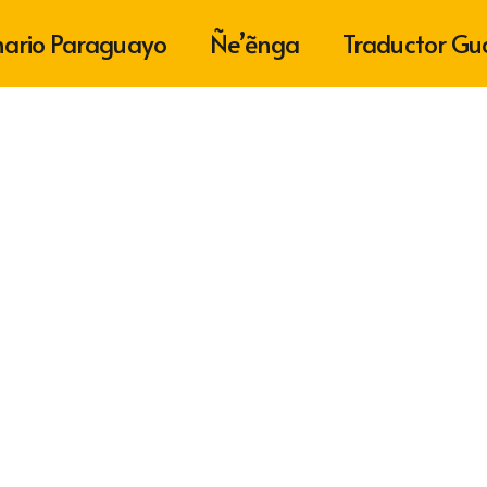
nario Paraguayo
Ñe’ẽnga
Traductor Gu