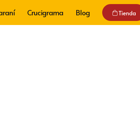
araní
Crucigrama
Blog
Tienda