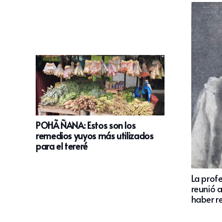
POHÃ ÑANA: Estos son los
remedios yuyos más utilizados
para el tereré
La prof
reunió 
haber r