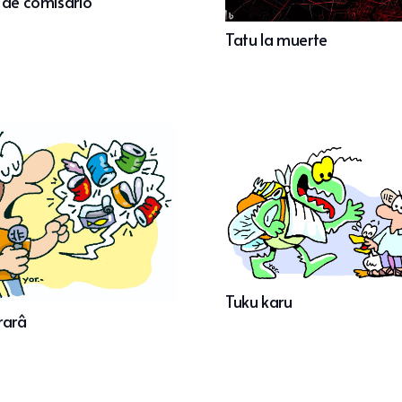
 de comisario
Tatu la muerte
Tuku karu
rarâ