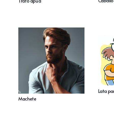
Caballo
Trato apu’a
Lata pa
Machete